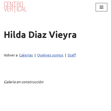
Saltar
al
contenido
Hilda Diaz Vieyra
Volver a
Galerías
|
Quiénes somos
|
Staff
Galería en construcción