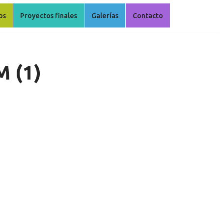
os
Proyectos finales
Galerías
Contacto
M (1)